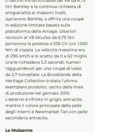
Il fascino intramontabile del V8 da 6,75 
litri Bentley e la continua richiesta di 
artigianalità ai massimi livelli, 
ispirarono Bentley a offrire una coupé 
in edizione limitata basata sulla 
piattaforma della Arnage. Ulteriori 
revisioni al V8 biturbo da 6,75 litri 
portarono la potenza a 535 CV con 1.050 
Nm di coppia. La velocità massima era 
di 296 km/h e lo scatto da 0 a 62 miglia 
orarie richiedeva 5,3 secondi: numeri 
ragguardevoli per una coupé di lusso 
da 2,7 tonnellate. La Brooklands della 
Heritage Collection è stata l'ultimo 
esemplare prodotto, uscito dalla linea 
di produzione nel gennaio 2010. 
L'esterno è rifinito in grigio antracite, 
mentre il colore principale della pelle 
degli interni è Newmarket Tan con pelle 
secondaria antracite. 
La Mulsanne