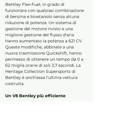
Bentley Flex-Fuel, in grado di 
funzionare con qualsiasi combinazione 
di benzina e bioetanolo senza alcuna 
riduzione di potenza. Un sistema di 
gestione del motore rivisto e una 
migliore gestione del flusso d'aria 
hanno aumentato la potenza a 621 CV. 
Queste modifiche, abbinate a una 
nuova trasmissione Quickshift, hanno 
permesso di ottenere un tempo da 0 a 
62 miglia orarie di soli 3,7 secondi. La 
Heritage Collection Supersports di 
Bentley è anch’essa l'ultima vettura 
costruita. 
Un V8 Bentley più efficiente 
Il primo nuovo motore V8 Bentley in 
oltre 50 anni ha fatto il suo debutto nel 
2012 con la Continental GT V8. Il suo V8 
da 4,0 litri era dotato di tecnologia di 