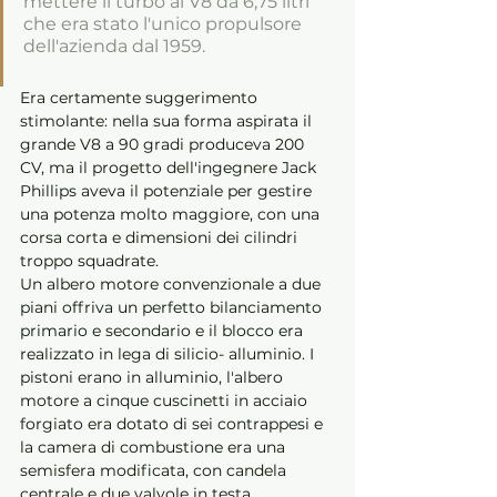
mettere il turbo al V8 da 6,75 litri 
che era stato l'unico propulsore 
dell'azienda dal 1959. 
Era certamente suggerimento 
stimolante: nella sua forma aspirata il 
grande V8 a 90 gradi produceva 200 
CV, ma il progetto dell'ingegnere Jack 
Phillips aveva il potenziale per gestire 
una potenza molto maggiore, con una 
corsa corta e dimensioni dei cilindri 
troppo squadrate. 
Un albero motore convenzionale a due 
piani offriva un perfetto bilanciamento 
primario e secondario e il blocco era 
realizzato in lega di silicio- alluminio. I 
pistoni erano in alluminio, l'albero 
motore a cinque cuscinetti in acciaio 
forgiato era dotato di sei contrappesi e 
la camera di combustione era una 
semisfera modificata, con candela 
centrale e due valvole in testa. 