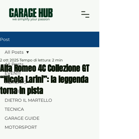
Post
All Posts
2 ott 2025
Tempo di lettura: 2 min
All Posts
Alfa Romeo 4C Collezione GT
EVENTI
“Nicola Larini”: la leggenda
MERCATO
torna in pista
STORIE
DIETRO IL MARTELLO
TECNICA
GARAGE GUIDE
MOTORSPORT