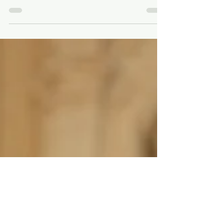
contemporanea dal cuore
estroso
Cos’è Caffè Grande? “È un rifugio intimo immaginato
per gli amanti della buona cucina e della convivialità"