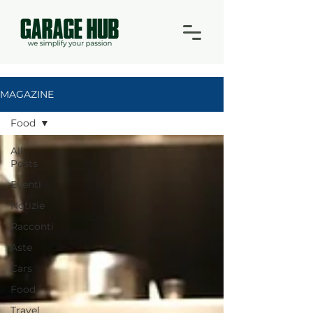
MAGAZINE
Food
All
Posts
Eventi
Notizie
Racconti
Aste
Cars
Food
Travel