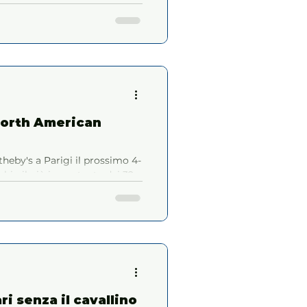
 North American
heby's a Parigi il prossimo 4-
bio il più importante dei 32
ri senza il cavallino