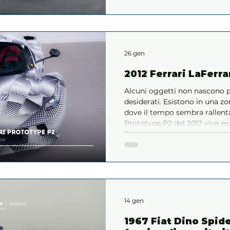
26 gen
2012 Ferrari LaFerra
Alcuni oggetti non nascono p
desiderati. Esistono in una zo
dove il tempo sembra rallentare. La Ferrari LaF
Prototype P2 del 2012 vive e
fragile e bellissimo in cui u
ma non è ancora diventato l
14 gen
1967 Fiat Dino Spide