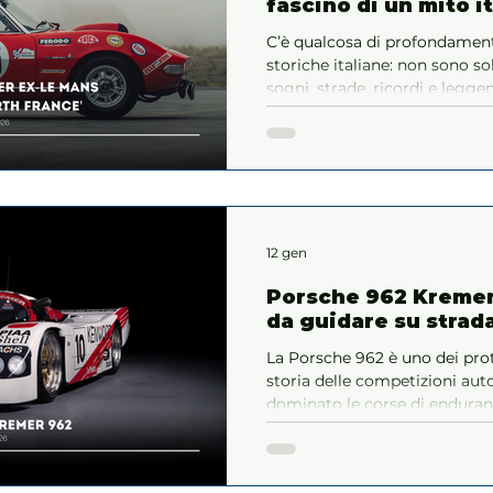
fascino di un mito i
C’è qualcosa di profondamen
storiche italiane: non sono s
sogni, strade, ricordi e legge
incarnano tanto bene questa 
del 1967, e ancor di più qua
porta nel suo DNA la magia d
12 gen
Porsche 962 Kremer
da guidare su strad
La Porsche 962 è uno dei proto
storia delle competizioni aut
dominato le corse di enduranc
un segno indelebile nel mondo