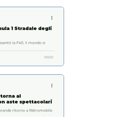
mula 1 Stradale degli
esentò la F40, il mondo si
nza compromessi: aggressiva,
5, per il 50º anniversario del
superarsi. La nuova Ferrari
 specie. È un salto quantico.
torna al
n aste spettacolari
 grande ritorno a Rétromobile
ie giornate di aste dal 7 al 9