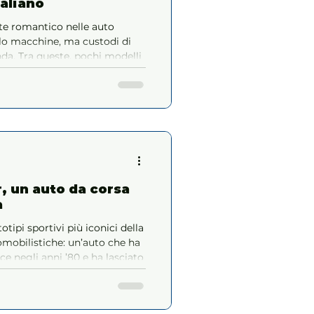
taliano
te romantico nelle auto
olo macchine, ma custodi di
nda. Tra queste, pochi modelli
aura come la Fiat Dino Spider
ndo — come in questo caso —
i Le Mans.
, un auto da corsa
a
tipi sportivi più iconici della
omobilistiche: un’auto che ha
e negli anni ’80 e ha lasciato
 dei collezionisti.