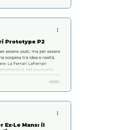
ri Prototype P2
er essere usati, ma per essere
na sospesa tra idea e realtà,
errari
sattamente lì: nel momento
n sogno sta per prendere forma,
eggenda.
r Ex-Le Mans: il