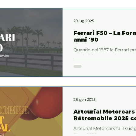
29 lug 2025
Ferrari F50 – La For
anni '90
Quando nel 1987 la Ferrari pr
trovò di fronte a un’auto se
essenziale, brutale. Ma nel 199
marchio, Maranello decise di 
F50 non è un’evoluzione della
28 gen 2025
Artcurial Motorcars 
Rétromobile 2025 co
Artcurial Motorcars fa il suo
Show 2025, con tre straordinar