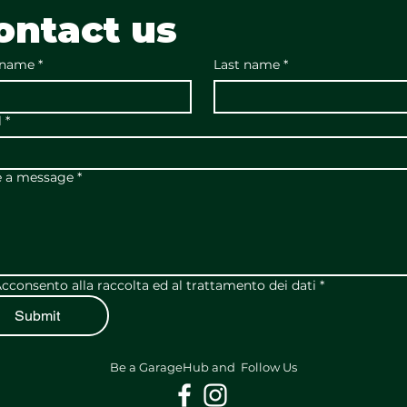
ontact us
 name
*
Last name
*
l
*
e a message
*
cconsento alla raccolta ed al trattamento dei dati
*
Submit
Be a GarageHub and Follow Us