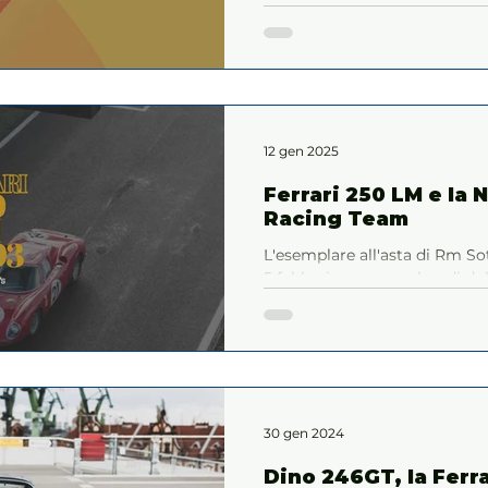
febbraio.
12 gen 2025
Ferrari 250 LM e la
Racing Team
L'esemplare all'asta di Rm Sot
5 febbraio senza ombra di dub
esemplari cosTRUITI
30 gen 2024
Dino 246GT, la Ferra