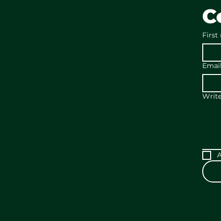
C
First
Emai
Writ
A