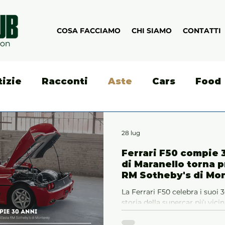
COSA FACCIAMO
CHI SIAMO
CONTATTI
tizie
Racconti
Aste
Cars
Food
28 lug
Ferrari F50 compie 
di Maranello torna p
RM Sotheby's di Mo
La Ferrari F50 celebra i suoi 
storia della supercar più vici
l'esclusivo esemplare che sar
Sotheby's di Monterey.