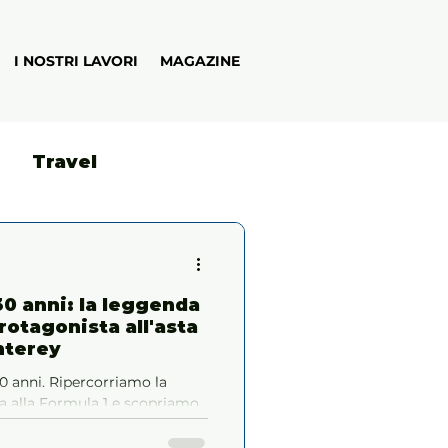
I NOSTRI LAVORI
MAGAZINE
Travel
30 anni: la leggenda
rotagonista all'asta
nterey
30 anni. Ripercorriamo la
na alla Formula 1 e scopriamo
à battuto all'asta RM