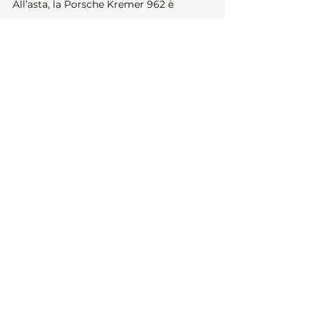
All’asta, la Porsche Kremer 962 è 
stimata tra 
€800.000 e €1.000.000
, 
con un valore di mercato che ne riflette 
lo stato eccezionale, la storia sportiva e 
la rarità su strada. Per gli amanti delle 
auto storiche e dei prototipi da corsa, 
questa è una 
opportunità unica
 per 
aggiudicarsi un pezzo di storia delle 
competizioni endurance.
Testo: Redazione
Foto: 
Courtesy Rm Sotheby's
Aste