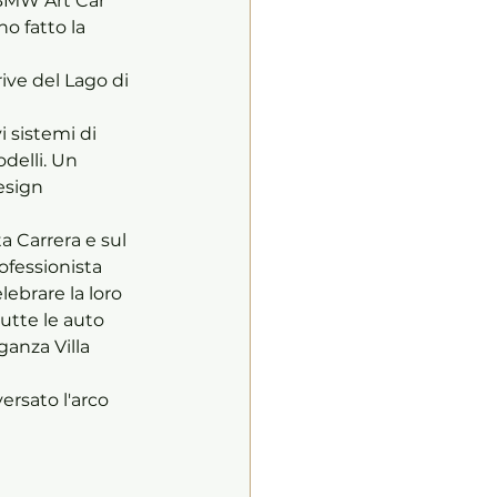
 BMW Art Car 
o fatto la 
ive del Lago di 
 sistemi di 
delli. Un 
esign 
ta Carrera e sul 
ofessionista 
ebrare la loro 
tte le auto 
anza Villa 
rsato l'arco 