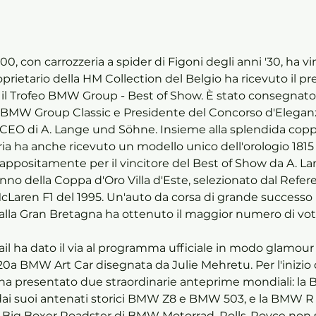
, con carrozzeria a spider di Figoni degli anni '30, ha vin
oprietario della HM Collection del Belgio ha ricevuto il pr
, il Trofeo BMW Group - Best of Show. È stato consegnat
i BMW Group Classic e Presidente del Concorso d'Eleganza 
EO di A. Lange und Söhne. Insieme alla splendida coppa,
uria ha anche ricevuto un modello unico dell'orologio 18
o appositamente per il vincitore del Best of Show da A. L
'anno della Coppa d'Oro Villa d'Este, selezionato dal Ref
 McLaren F1 del 1995. Un'auto da corsa di grande successo
lla Gran Bretagna ha ottenuto il maggior numero di voti d
l ha dato il via al programma ufficiale in modo glamour 
20a BMW Art Car disegnata da Julie Mehretu. Per l'inizio 
 ha presentato due straordinarie anteprime mondiali: l
dai suoi antenati storici BMW Z8 e BMW 503, e la BMW R
 Big Boxer Roadster di BMW Motorrad. Rolls-Royce non s