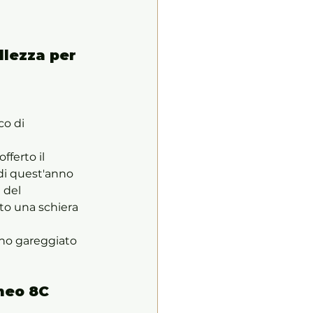
llezza per 
co di 
fferto il 
di quest'anno 
 del 
to una schiera 
anno gareggiato 
meo 8C 