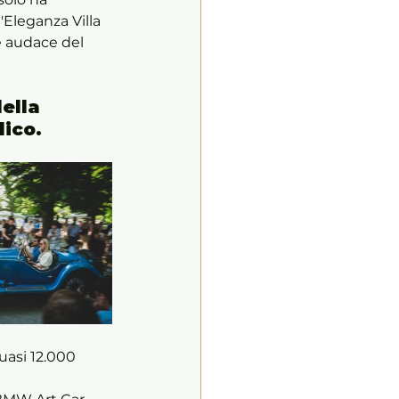
'Eleganza Villa 
e audace del 
ella 
lico.
uasi 12.000 