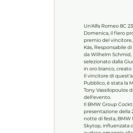
Un'Alfa Romeo 8C 2300
Domenica, il fiero pr
premio del vincitore
Käs, Responsabile d
da Wilhelm Schmid, C
selezionato dalla Gi
in oro bianco, creat
Il vincitore di quest
Pubblico, è stata la
Tony Vassilopoulos da
dell'evento.
Il BMW Group Cocktai
presentazione della 
notte di festa, BMW
Skytop, influenzata 
audace omaggio alla