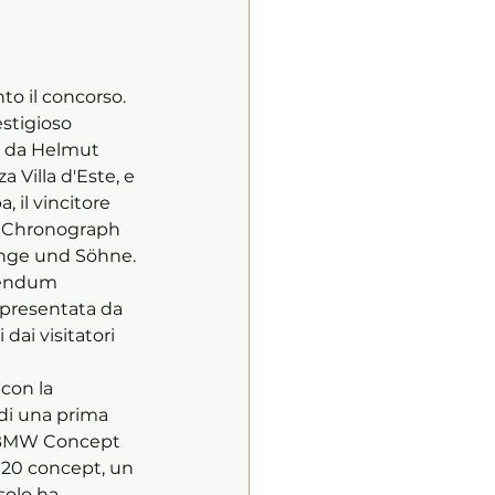
to il concorso. 
estigioso 
o da Helmut 
Villa d'Este, e 
 il vincitore 
15 Chronograph 
ange und Söhne.
erendum 
 presentata da 
ai visitatori 
con la 
di una prima 
a BMW Concept 
 20 concept, un 
olo ha 