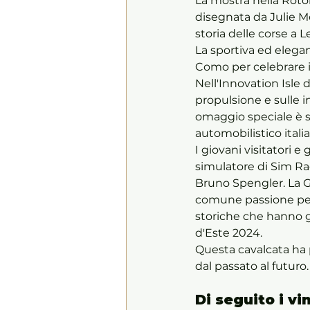
La mostra nella Roton
disegnata da Julie M
storia delle corse a 
La sportiva ed elegan
Como per celebrare il
Nell'Innovation Isle 
propulsione e sulle i
omaggio speciale è 
automobilistico ita
I giovani visitatori e
simulatore di Sim Raci
Bruno Spengler. La G
comune passione per 
storiche che hanno g
d'Este 2024. 
Questa cavalcata ha 
dal passato al futuro.
Di seguito i vi