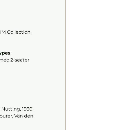
M Collection, 
ypes
meo 2-seater 
Nutting, 1930, 
ourer, Van den 