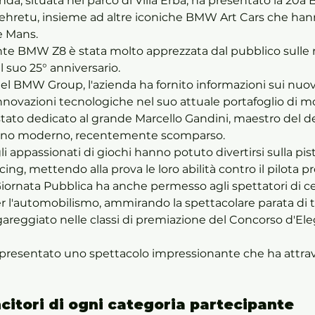
da, situata nel parco di Villa Erba, ha presentato la 20a
ehretu, insieme ad altre iconiche BMW Art Cars che hann
Le Mans.
te BMW Z8 è stata molto apprezzata dal pubblico sulle r
 suo 25° anniversario. 
del BMW Group, l'azienda ha fornito informazioni sui nuovi
nnovazioni tecnologiche nel suo attuale portafoglio di mo
stato dedicato al grande Marcello Gandini, maestro del d
liano moderno, recentemente scomparso. 
 gli appassionati di giochi hanno potuto divertirsi sulla pis
ng, mettendo alla prova le loro abilità contro il pilota pr
iornata Pubblica ha anche permesso agli spettatori di cel
l'automobilismo, ammirando la spettacolare parata di tu
areggiato nelle classi di premiazione del Concorso d'Eleg
presentato uno spettacolo impressionante che ha attrave
ncitori di ogni categoria partecipante