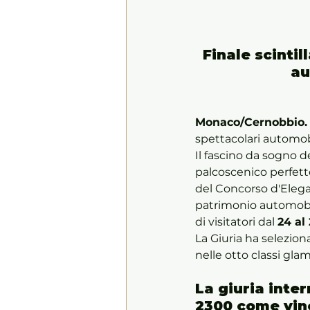
Finale scintil
au
Monaco/Cernobbio.
spettacolari automob
Il fascino da sogno de
palcoscenico perfetto
del Concorso d'Eleganza
patrimonio automobili
di visitatori dal 
24 al
La Giuria ha selezion
nelle otto classi gla
La giuria inte
2300 come vinc