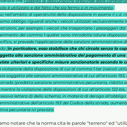
iarisce che 
l'obbligo di assicurazione prescinde dalle caratterist
icolo è utilizzato e dal fatto che sia fermo o in movimento
. 
o nell'ambito di operatività della disposizione in esame il c.d. ris
imo obbligo riguardi anche i veicoli utilizzati esclusivamente in
trizioni, per esempio i veicoli che trasportano i passeggeri dal 
serimento del comma 1-quater sono introdotte talune disposizio
cifico, si prevede l'applicazione delle sanzioni amministrative di 
ada (
in particolare, esso stabilisce che chi circola senza la co
soggetto alla sanzione amministrativa del pagamento di un
viste ulteriori e specifiche misure sanzionatorie secondo le 
a violazione della disposizione di cui al comma 1-ter (veicoli utili
sia soggetta alle sanzioni amministrative di cui all'articolo 193,
trada (predetta sanzione amministrativa pecuniaria, ridotta al
 mentre la violazione delle disposizioni di cui all'articolo 122-bi
cessiva lettera d) dello schema, in materia di deroga all'obbligo 
amministrative dell'articolo 193 del Codice della strada, aumen
iva pecuniaria ivi prevista.
mo notare che la norma cita le parole "terreno" ed "utiliz