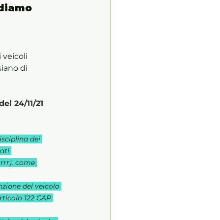
ediamo 
veicoli 
iano di 
el 24/11/21
sciplina dei 
ati 
 rrr), come 
nzione del veicolo 
rticolo 122 CAP 