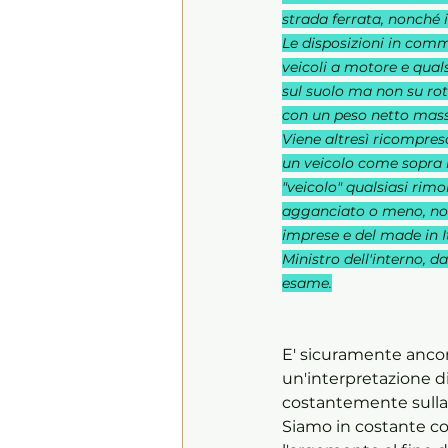
strada ferrata, nonché 
Le disposizioni in comm
veicoli a motore e qual
sul suolo ma non su rot
con un peso netto mass
Viene altresì ricompreso
un veicolo come sopra i
"veicolo" qualsiasi rimo
agganciato o meno, nonch
imprese e del made in Ita
Ministro dell'interno, da
esame.
E' sicuramente ancora
un'interpretazione di
costantemente sulla q
Siamo in costante co