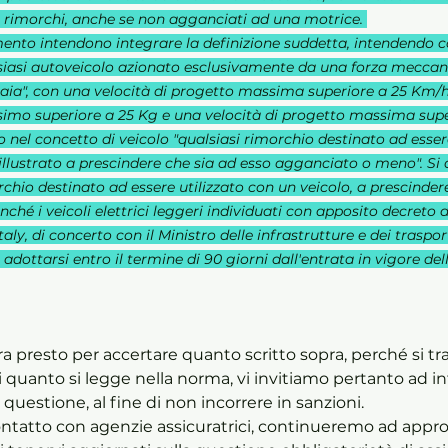
i rimorchi, anche se non agganciati ad una motrice. 
ento intendono integrare la definizione suddetta, intendendo co
siasi autoveicolo azionato esclusivamente da una forza meccani
aia", con una velocità di progetto massima superiore a 25 Km/h 
imo superiore a 25 Kg e una velocità di progetto massima supe
 nel concetto di veicolo "qualsiasi rimorchio destinato ad essere
llustrato a prescindere che sia ad esso agganciato o meno". Si d
rchio destinato ad essere utilizzato con un veicolo, a prescinder
é i veicoli elettrici leggeri individuati con apposito decreto de
ly, di concerto con il Ministro delle infrastrutture e dei trasport
 adottarsi entro il termine di 90 giorni dall'entrata in vigore del
 presto per accertare quanto scritto sopra, perché si tra
 quanto si legge nella norma, vi invitiamo pertanto ad in
uestione, al fine di non incorrere in sanzioni.
ntatto con agenzie assicuratrici, continueremo ad appro