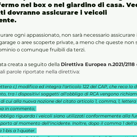
fermo nel box o nel giardino di casa. V
ti dovranno assicurare i veicoli 
ente.
curare ogni appassionato, non sarà necessario assicurare i 
 garage o aree scoperte private, a meno che queste non s
minio o comunque fruibili da terzi.
ta creata a seguito della 
Direttiva Europea n.2021/2118 d
ali parole riportate nella direttiva:
ettera c) modifica ed integra l'articolo 122 del CAP, che reca la di
to, tra i dispositivi soggetti all'obbligo di RCA vengono richiam
di cui alla nuova nozione del citato articolo 1, comma, 1, lettera
ma in commento; 
obbligo riguarda i veicoli siano utilizzati conformemente alla fu
porto al momento dell'incidente. Inoltre, dopo il comma 1 dell'a
 1-bis a 1-quater. 