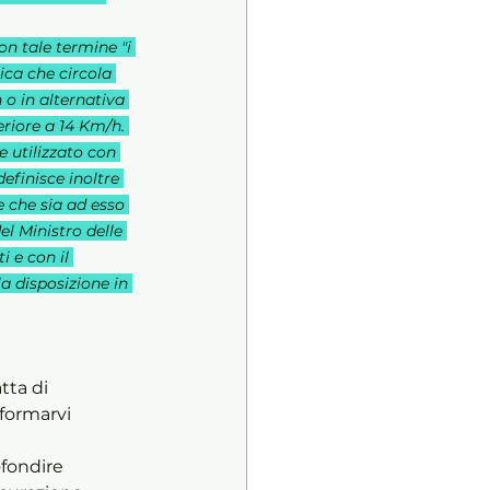
n tale termine "i 
ca che circola 
o in alternativa 
riore a 14 Km/h. 
 utilizzato con 
efinisce inoltre 
e che sia ad esso 
l Ministro delle 
i e con il 
la disposizione in 
tta di 
formarvi 
fondire 