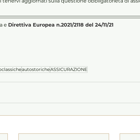
i tenervi aggiornati sulla questione obbligatorietà di ass
a e 
Direttiva Europea n.2021/2118 del 24/11/21
oclassiche
autostoriche
ASSICURAZIONE