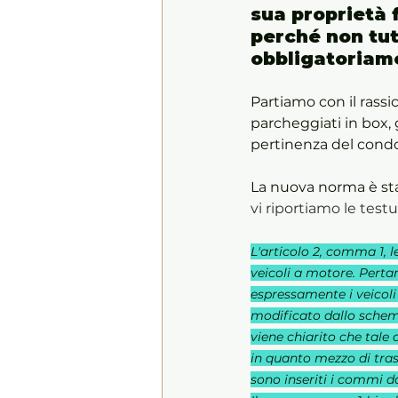
sua proprietà 
perché non tut
obbligatoriam
Partiamo con il rassi
parcheggiati in box,
pertinenza del condo
La nuova norma è sta
vi riportiamo le testu
L'articolo 2, comma 1, l
veicoli a motore. Pertan
espressamente i veicoli 
modificato dallo sche
viene chiarito che tale 
in quanto mezzo di tras
sono inseriti i commi da