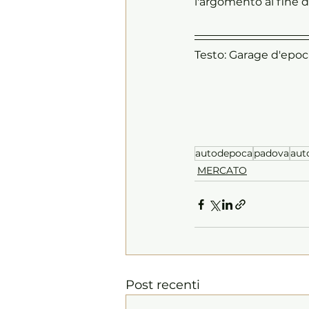
l'argomento al fine d
Testo: Garage d'epoc
autodepoca
padova
aut
MERCATO
Post recenti