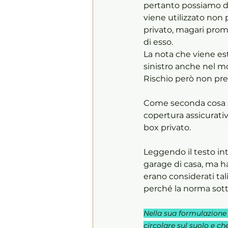
pertanto possiamo de
viene utilizzato non
privato, magari promi
di esso.
La nota che viene este
sinistro anche nel mo
Rischio però non pres
Come seconda cosa s
copertura assicurativ
box privato.
Leggendo il testo int
garage di casa, ma ha
erano considerati tali 
perché la norma sott
Nella sua formulazione 
circolare sul suolo e c