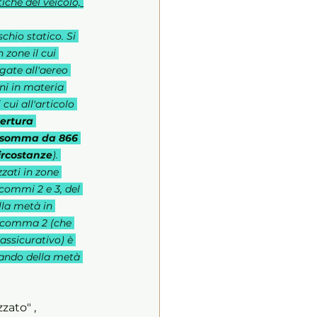
iche del veicolo, 
chio statico. Si 
 zone il cui 
gate all'aereo 
ni in materia 
cui all'articolo 
pertura 
a somma da 866 
circostanze
). 
zzati in zone 
 commi 2 e 3, del 
la metà in 
s, comma 2 (che 
assicurativo) è 
tando della metà 
zato" , 