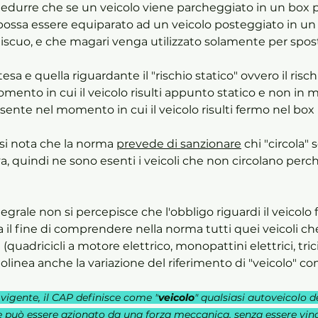
durre che se un veicolo viene parcheggiato in un box p
 possa essere equiparato ad un veicolo posteggiato in un
scuo, e che magari venga utilizzato solamente per sposta
sa e quella riguardante il "rischio statico" ovvero il risch
mento in cui il veicolo risulti appunto statico e non in
ente nel momento in cui il veicolo risulti fermo nel box p
i nota che la norma 
prevede di sanzionare
 chi "circola" 
a, quindi ne sono esenti i veicoli che non circolano perch
egrale non si percepisce che l'obbligo riguardi il veicolo 
 il fine di comprendere nella norma tutti quei veicoli c
(quadricicli a motore elettrico, monopattini elettrici, tricic
olinea anche la variazione del riferimento di "veicolo" c
vigente, il CAP definisce come "
veicolo
" qualsiasi autoveicolo d
he può essere azionato da una forza meccanica, senza essere vin