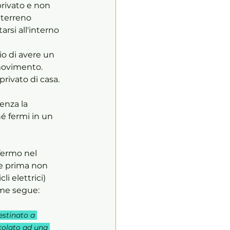
rivato e non 
 terreno 
rsi all'interno 
io di avere un 
 movimento. 
rivato di casa.
senza la 
é fermi in un 
fermo nel 
he prima non 
li elettrici) 
ome segue:
estinato a 
colato ad una 