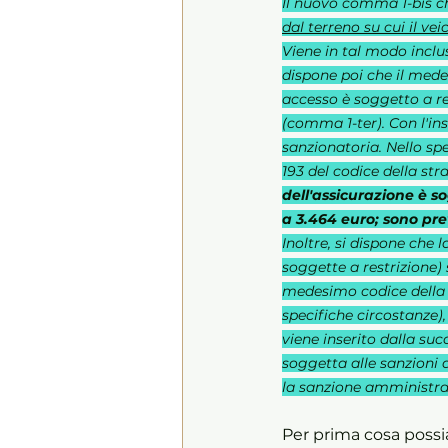
Il nuovo comma 1-bis ch
dal terreno su cui il ve
Viene in tal modo inclus
dispone poi che il medes
accesso è soggetto a res
(comma 1-ter). Con l'in
sanzionatoria. Nello spe
193 del codice della str
dell'assicurazione è 
a 3.464 euro; sono pre
Inoltre, si dispone che l
soggette a restrizione) 
medesimo codice della s
specifiche circostanze),
viene inserito dalla suc
soggetta alle sanzioni 
la sanzione amministrat
Per prima cosa possia