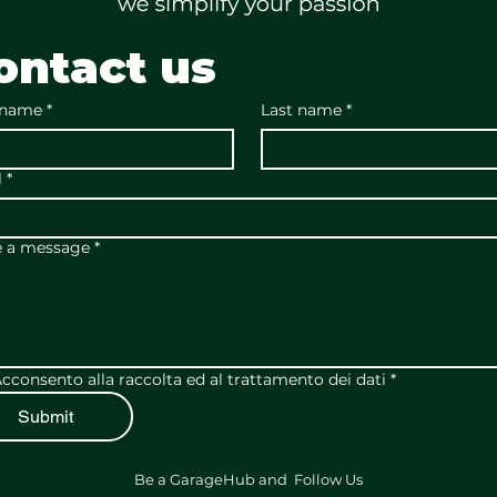
ontact us
 name
*
Last name
*
l
*
e a message
*
cconsento alla raccolta ed al trattamento dei dati
*
Submit
Be a GarageHub and Follow Us