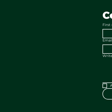
C
First
Emai
Writ
A