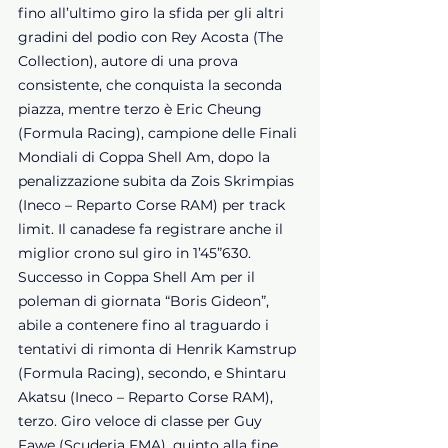
fino all’ultimo giro la sfida per gli altri 
gradini del podio con Rey Acosta (The 
Collection), autore di una prova 
consistente, che conquista la seconda 
piazza, mentre terzo è Eric Cheung 
(Formula Racing), campione delle Finali 
Mondiali di Coppa Shell Am, dopo la 
penalizzazione subita da Zois Skrimpias 
(Ineco – Reparto Corse RAM) per track 
limit. Il canadese fa registrare anche il 
miglior crono sul giro in 1’45”630.
Successo in Coppa Shell Am per il 
poleman di giornata “Boris Gideon”, 
abile a contenere fino al traguardo i 
tentativi di rimonta di Henrik Kamstrup 
(Formula Racing), secondo, e Shintaru 
Akatsu (Ineco – Reparto Corse RAM), 
terzo. Giro veloce di classe per Guy 
Fawe (Scuderia FMA), quinto alla fine 