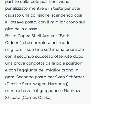
partito dalla pole position, viene 
penalizzato mentre è in testa per aver 
causato una collisione, scendendo così 
all’ottavo posto, con il miglior crono sul 
giro della classe.
Bis in Coppa Shell Am per “Boris 
Gideon”, che completa nel modo 
migliore il suo fine settimana brianzolo 
con il secondo successo ottenuto dopo 
una prova condotta dalla pole position 
e con l’aggiunta del miglior crono in 
gara. Secondo posto per Sven Schömer 
(Penske Sportwagen Hamburg), 
mentre terzo è il giapponese Norikazu 
Shibata (Cornes Osaka).
Prossimo appuntamento.
 Il Ferrari 
Challenge Trofeo Pirelli Europe rimane 
in Italia per il secondo appuntamento 