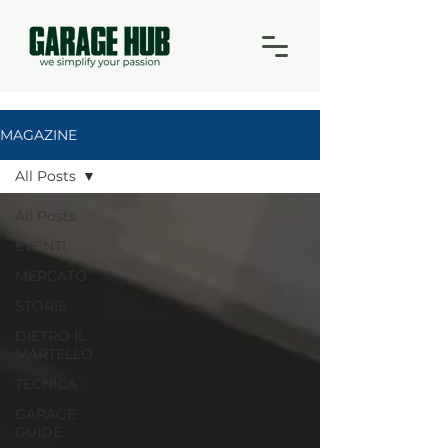
MAGAZINE
All Posts
All Posts
EVENTI
MERCATO
STORIE
DIETRO IL
MARTELLO
TECNICA
GARAGE
GUIDE