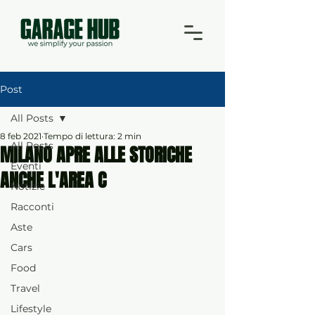
Post
All Posts
8 feb 2021
Tempo di lettura: 2 min
All Posts
MILANO APRE ALLE STORICHE
Eventi
ANCHE L'AREA C
Notizie
Racconti
Aste
Cars
Food
Travel
Lifestyle