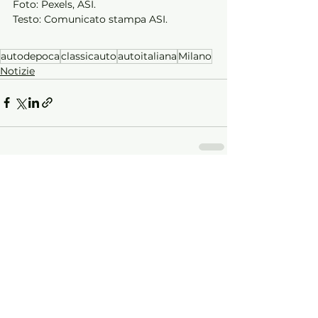
Foto: Pexels, ASI.
Testo: Comunicato stampa ASI.
autodepoca
classicauto
autoitaliana
Milano
Notizie
Mostra tutti
Post recenti