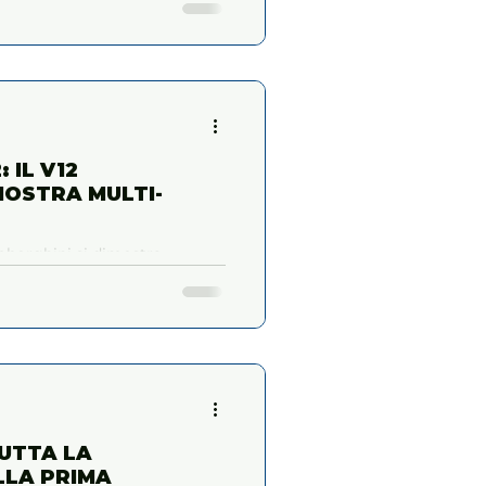
 IL V12
MOSTRA MULTI-
mborghini si dimostra
BUTTA LA
LLA PRIMA