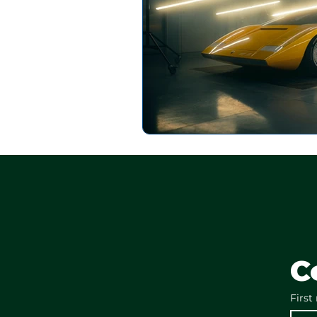
C
First