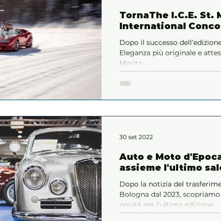
TornaThe I.C.E. St. 
International Conco
Dopo il successo dell’edizione
Eleganza più originale e atteso
Moritz,...
30 set 2022
Auto e Moto d'Epoc
assieme l'ultimo sa
Dopo la notizia del trasferi
Bologna dal 2023, scopriamo 
novità per l'ultima edizione