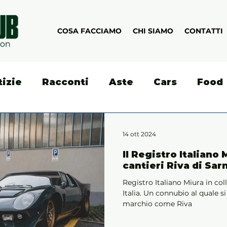
COSA FACCIAMO
CHI SIAMO
CONTATTI
tizie
Racconti
Aste
Cars
Food
14 ott 2024
Il Registro Italiano M
cantieri Riva di Sar
Registro Italiano Miura in co
Italia. Un connubio al quale si è unito il prestigio di un
marchio come Riva