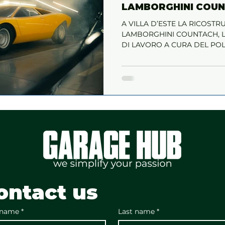
LAMBORGHINI COU
A VILLA D’ESTE LA RICOST
LAMBORGHINI COUNTACH, LA
DI LAVORO A CURA DEL PO
ontact us
 name
*
Last name
*