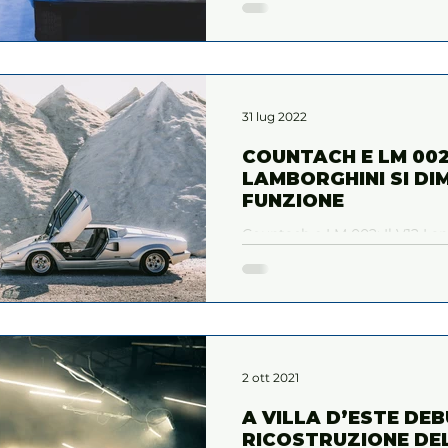
31 lug 2022
COUNTACH E LM 002:
LAMBORGHINI SI DI
FUNZIONE
Countach e LM 002: Il V12 La
multifunzione
2 ott 2021
A VILLA D’ESTE DE
RICOSTRUZIONE DE