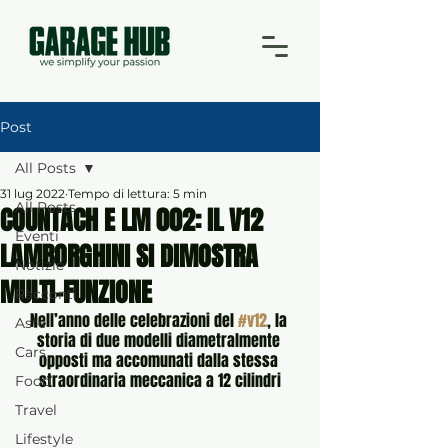
Post
All Posts
31 lug 2022
Tempo di lettura: 5 min
All Posts
COUNTACH E LM 002: IL V12
Eventi
LAMBORGHINI SI DIMOSTRA
Notizie
MULTI-FUNZIONE
Racconti
Nell’anno delle celebrazioni del 
#v12
, la 
Aste
storia di due modelli diametralmente 
Cars
opposti ma accomunati dalla stessa 
straordinaria meccanica a 12 cilindri
Food
Travel
Lifestyle