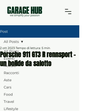
Post
All Posts
2 ott 2023
Tempo di lettura: 5 min
All Posts
Porsche 911 GT3 R rennsport -
Eventi
un bolide da salotto
Notizie
Racconti
Aste
Cars
Food
Travel
Lifestyle