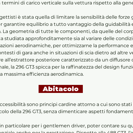
ermini di carico verticale sulla vettura rispetto alla gen
ettisti è stata quella di limitare la sensibilità delle forz
 garantire equilibrio a tutto vantaggio della guidabilità e
. La geometria di tutte le componenti, da quelle del corp
tata studiata approfonditamente sia al variare delle condizi
razioni aerodinamiche, per ottimizzarne la performance e
ntesti di gara anche in situazioni di scia dietro ad altre v
re all’estrattore posteriore caratterizzato da un diffusore d
le, la 296 GT3 spicca per la raffinatezza del design funzi
a massima efficienza aerodinamica. 
  Abitacolo  
̀, accessibilità sono principi cardine attorno a cui sono stati 
acolo della 296 GT3, senza dimenticare aspetti fondamenta
 in particolare per i gentlemen driver, poter contare su q
enziale anche per la prestazione. Rispetto alla 488 GT3, l’a