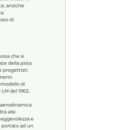
te, anziché 
a. 
sso di 
osa che si 
te della pista 
 progettisti. 
menti 
 modello di 
0 LM del 1963, 
e aerodinamica 
à alle 
aneggevolezza e 
a portato ad un 