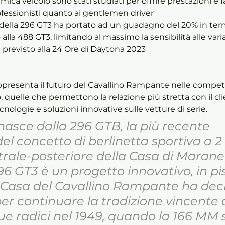
rofessionisti quanto ai gentlemen driver 
 alla 488 GT3, limitando al massimo la sensibilità alle vari
a previsto alla 24 Ore di Daytona 2023 
appresenta il futuro del Cavallino Rampante nelle competi
 quelle che permettono la relazione più stretta con il clie
cnologie e soluzioni innovative sulle vetture di serie. 
asce dalla 296 GTB, la più recente 
el concetto di berlinetta sportiva a 2 
rale-posteriore della Casa di Maranel
96 GT3 è un progetto innovativo, in pi
a Casa del Cavallino Rampante ha deci
er continuare la tradizione vincente 
ue radici nel 1949, quando la 166 MM s