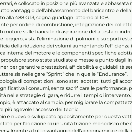
rrari, è collocato in posizione più avanzata e abbassata r
tutto vantaggio dell’abbassamento del baricentro e della 
tto alla 488 GT3, segna guadagni attorno al 10%. 
cente per ordine di combustione, integrazione dei collettor
 motore sulle fiancate di aspirazione della testa cilindri:
e leggero, vista l’eliminazione di polmoni e supporti ester
cia della riduzione dei volumi aumentando l’efficienza i
ica interna del motore e le componenti specifiche adotta
l propulsore sono state studiate e messe a punto dagli in
ner per garantire prestazioni, affidabilità e guidabilità se
tare sia nelle gare “Sprint” che in quelle “Endurance”. 
ologia di competizioni, sono stati adottati tutti gli accor
ignificativa i consumi, senza sacrificare le performance, 
tà nelle strategie di gara, e ridurre i tempi di intervento. 
pio, è attaccato al cambio, per migliorare la compattezza 
 più agevole l’accesso dei tecnici. 
mbio è nuovo e sviluppato appositamente per questa vett
ptato per l’adozione di un’unità frizione monodisco che è
versalmente a tutto vantaggio dell’aerodinamica e della 