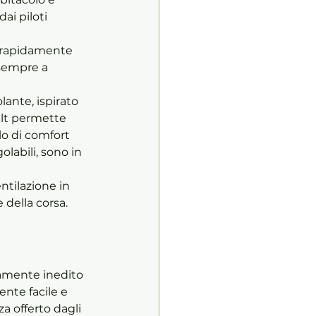
ai piloti 
e rapidamente 
 sempre a 
lante, ispirato 
elt permette 
lo di comfort 
olabili, sono in 
tilazione in 
 della corsa. 
tamente inedito 
ente facile e 
a offerto dagli 