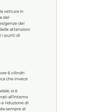
a vettura in 
a del 
 esigenze dei 
delle attenzioni 
i punti di 
re 6 cilindri 
rica che invece 
le, si è 
ati all’interno 
a e riduzione di 
 da sempre al 