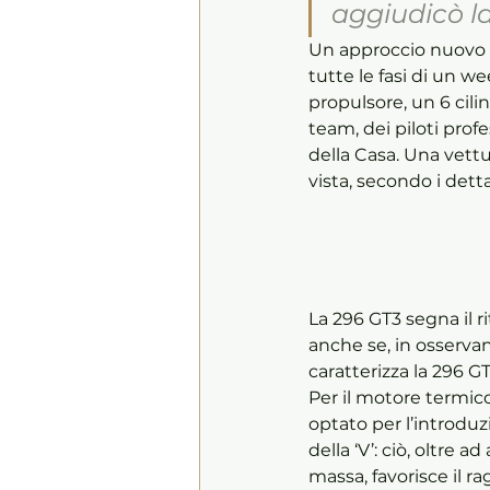
aggiudicò l
Un approccio nuovo da
tutte le fasi di un we
propulsore, un 6 cili
team, dei piloti prof
della Casa. Una vettu
vista, secondo i det
La 296 GT3 segna il r
anche se, in osservan
caratterizza la 296 GT
Per il motore termico
optato per l’introduzi
della ‘V’: ciò, oltre
massa, favorisce il r