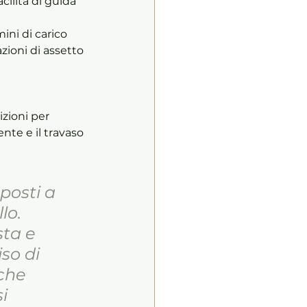
azioni di assetto 
zioni per 
nte e il travaso 
posti a 
lo. 
sta e 
so di 
che 
i 