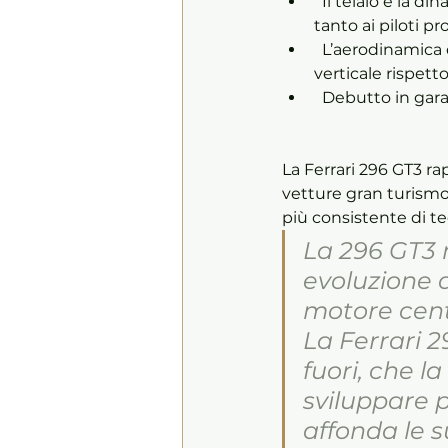
  Il telaio e la dinamica veicolo sono stati studiati per offrire prestazioni e facilità di guida 
tanto ai piloti p
  L’aerodinamica della 296 GT3 ha portato ad un guadagno del 20% in termini di carico 
verticale rispetto
  Debutto in gar
La Ferrari 296 GT3 r
vetture gran turismo,
più consistente di te
La 296 GT3 n
evoluzione d
motore cent
La Ferrari 2
fuori, che l
sviluppare p
affonda le s