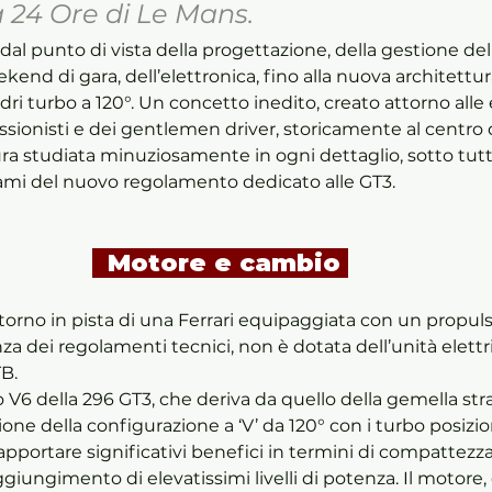
a 24 Ore di Le Mans. 
l punto di vista della progettazione, della gestione dell
ekend di gara, dell’elettronica, fino alla nuova architettur
ndri turbo a 120°. Un concetto inedito, creato attorno alle
essionisti e dei gentlemen driver, storicamente al centro 
ra studiata minuziosamente in ogni dettaglio, sotto tutti 
tami del nuovo regolamento dedicato alle GT3. 
  Motore e cambio 
itorno in pista di una Ferrari equipaggiata con un propulso
za dei regolamenti tecnici, non è dotata dell’unità elett
B. 
 V6 della 296 GT3, che deriva da quello della gemella strada
one della configurazione a ‘V’ da 120° con i turbo posizion
 ad apportare significativi benefici in termini di compattezz
aggiungimento di elevatissimi livelli di potenza. Il motore,