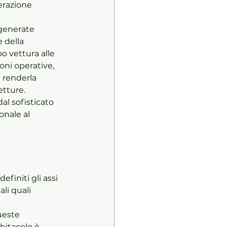
erazione 
e generate 
 della 
o vettura alle 
oni operative, 
 renderla 
etture. 
al sofisticato 
onale al 
definiti gli assi 
li quali 
ueste 
bitacolo è 