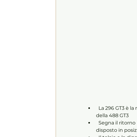
  La 296 GT3 è la nuova Ferrari progettata per le competizioni GT che raccoglie l’eredità 
della 488 GT3 
  Segna il ritorno in pista di una Ferrari equipaggiata con un propulsore 6 cilindri, 
disposto in posi