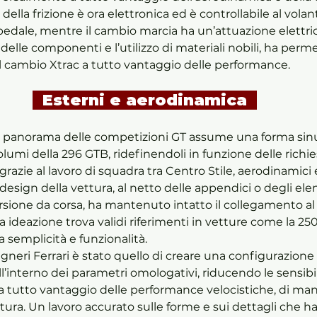
della frizione è ora elettronica ed è controllabile al volan
edale, mentre il cambio marcia ha un’attuazione elettric
delle componenti e l’utilizzo di materiali nobili, ha perme
l cambio Xtrac a tutto vantaggio delle performance. 
  Esterni e aerodinamica  
 nel panorama delle competizioni GT assume una forma sinu
olumi della 296 GTB, ridefinendoli in funzione delle richies
razie al lavoro di squadra tra Centro Stile, aerodinamici e
design della vettura, al netto delle appendici o degli ele
versione da corsa, ha mantenuto intatto il collegamento al
ua ideazione trova validi riferimenti in vetture come la 25
semplicità e funzionalità. 
egneri Ferrari è stato quello di creare una configurazion
l’interno dei parametri omologativi, riducendo le sensibilit
, a tutto vantaggio delle performance velocistiche, di m
vettura. Un lavoro accurato sulle forme e sui dettagli che h