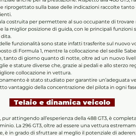
iprogettato sulla base delle indicazioni raccolte tanto d
ienti. 
ellula costruita per permettere al suo occupante di trovar
e la miglior posizione di guida, con le principali funzioni
dita. 
lle funzionalità sono state infatti trasferite sul nuovo vo
osto di Formula 1, mentre la collocazione del sedile Sab
le, tanto di giorno quanto di notte, oltre ad un nuovo livel
glie e stature diverse che, grazie ai pedali e allo sterzo reg
gliore collocazione in vettura. 
ionamento è stato studiato per garantire un’adeguata ven
tto vantaggio della concentrazione del pilota in ogni fase
  Telaio e dinamica veicolo  
T3, pur attingendo all’esperienza della 488 GT3, è comple
lluminio. La 296 GT3, oltre ad essere una vettura estremam
 è in grado di sfruttare al meglio il potenziale di aderenz