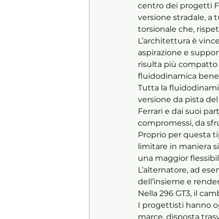
centro dei progetti Fe
versione stradale, a 
torsionale che, rispe
L’architettura è vin
aspirazione e supporti
risulta più compatto 
fluidodinamica benefi
Tutta la fluidodinam
versione da pista de
Ferrari e dai suoi part
compromessi, da sfrut
Proprio per questa tip
limitare in maniera s
una maggior flessibili
L’alternatore, ad esem
dell’insieme e rendere
Nella 296 GT3, il ca
I progettisti hanno o
marce, disposta tras