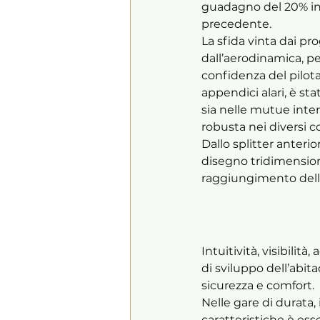
guadagno del 20% in t
precedente. 
La sfida vinta dai prog
dall’aerodinamica, per
confidenza del pilota
appendici alari, è s
sia nelle mutue inte
robusta nei diversi co
Dallo splitter anterio
disegno tridimensiona
raggiungimento dell
Intuitività, visibilita
di sviluppo dell’abit
sicurezza e comfort. 
Nelle gare di durata,
caratteristiche è ess