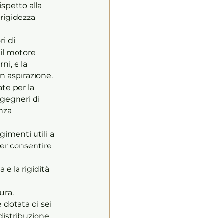
ispetto alla 
rigidezza 
i di 
 il motore 
ni, e la 
n aspirazione. 
te per la 
gegneri di 
nza 
gimenti utili a 
per consentire 
e la rigidità 
ura. 
 dotata di sei 
distribuzione 