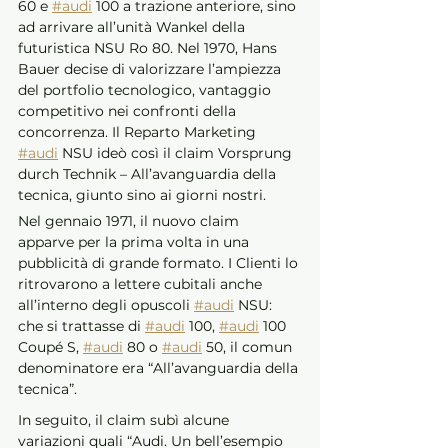
60 e 
#audi
 100 a trazione anteriore, sino 
ad arrivare all’unità Wankel della 
futuristica NSU Ro 80. Nel 1970, Hans 
Bauer decise di valorizzare l’ampiezza 
del portfolio tecnologico, vantaggio 
competitivo nei confronti della 
concorrenza. Il Reparto Marketing 
#audi
 NSU ideò così il claim Vorsprung 
durch Technik – All’avanguardia della 
tecnica, giunto sino ai giorni nostri. 
Nel gennaio 1971, il nuovo claim 
apparve per la prima volta in una 
pubblicità di grande formato. I Clienti lo 
ritrovarono a lettere cubitali anche 
all’interno degli opuscoli 
#audi
 NSU: 
che si trattasse di 
#audi
 100, 
#audi
 100 
Coupé S, 
#audi
 80 o 
#audi
 50, il comun 
denominatore era “All’avanguardia della 
tecnica”.
In seguito, il claim subì alcune 
variazioni quali “Audi. Un bell’esempio 