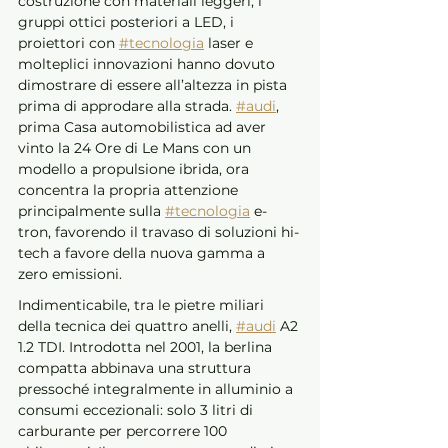
costruzione con materiali leggeri, i 
gruppi ottici posteriori a LED, i 
proiettori con 
#tecnologia
 laser e 
molteplici innovazioni hanno dovuto 
dimostrare di essere all’altezza in pista 
prima di approdare alla strada. 
#audi
, 
prima Casa automobilistica ad aver 
vinto la 24 Ore di Le Mans con un 
modello a propulsione ibrida, ora 
concentra la propria attenzione 
principalmente sulla 
#tecnologia
 e-
tron, favorendo il travaso di soluzioni hi-
tech a favore della nuova gamma a 
zero emissioni. 
Indimenticabile, tra le pietre miliari 
della tecnica dei quattro anelli, 
#audi
 A2 
1.2 TDI. Introdotta nel 2001, la berlina 
compatta abbinava una struttura 
pressoché integralmente in alluminio a 
consumi eccezionali: solo 3 litri di 
carburante per percorrere 100 