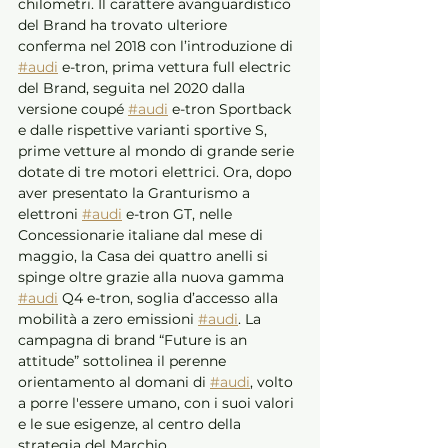
chilometri. Il carattere avanguardistico 
del Brand ha trovato ulteriore 
conferma nel 2018 con l’introduzione di 
#audi
 e-tron, prima vettura full electric 
del Brand, seguita nel 2020 dalla 
versione coupé 
#audi
 e-tron Sportback 
e dalle rispettive varianti sportive S, 
prime vetture al mondo di grande serie 
dotate di tre motori elettrici. Ora, dopo 
aver presentato la Granturismo a 
elettroni 
#audi
 e-tron GT, nelle 
Concessionarie italiane dal mese di 
maggio, la Casa dei quattro anelli si 
spinge oltre grazie alla nuova gamma 
#audi
 Q4 e-tron, soglia d’accesso alla 
mobilità a zero emissioni 
#audi
. La 
campagna di brand “Future is an 
attitude” sottolinea il perenne 
orientamento al domani di 
#audi
, volto 
a porre l'essere umano, con i suoi valori 
e le sue esigenze, al centro della 
strategia del Marchio. 