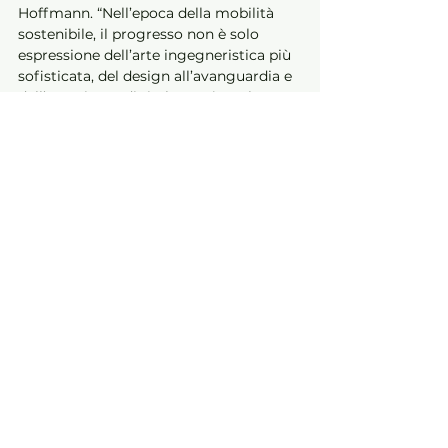
Hoffmann. “Nell’epoca della mobilità 
sostenibile, il progresso non è solo 
espressione dell’arte ingegneristica più 
sofisticata, del design all’avanguardia e 
dell’esperienza digitale, ma è anche una 
vision che si spinge oltre la vettura in 
sé. In futuro punteremo sempre di più 
su di un approccio olistico, 
abbracciando anche il tema delle 
infrastrutture. Con il progetto pilota 
#audi
 charging hub abbiamo 
sviluppato delle stazioni di rifornimento 
ad alta potenza (HPC) prenotabili dagli 
utenti, così da garantire rapidità e 
sicurezza nella pianificazione del 
viaggio. Una soluzione flessibile, e 
premium, di ricarica rapida”. “Audi non 
riposerà mai sugli allori – conclude 
Hildegard Wortmann – nonostante il 
vantaggio tecnologico consolidato 
negli ultimi anni. Siamo il Marchio 