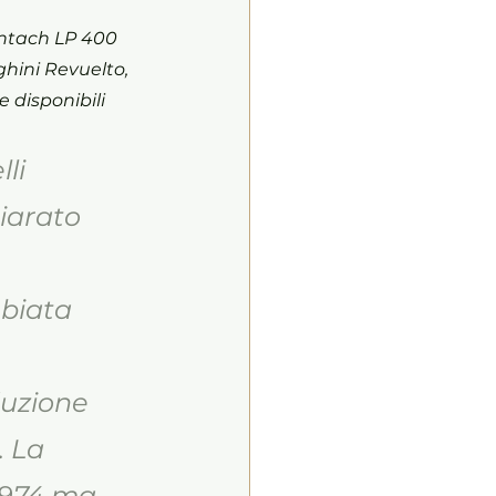
untach LP 400 
hini Revuelto, 
 disponibili 
li 
iarato 
biata 
uzione 
 La 
974 ma, 