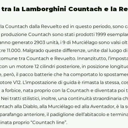
 tra la Lamborghini Countach e la R
la Countach dalla Revuelto ed in questo periodo, sono c
i produzione Countach sono stati prodotti 1999 esemplari, 
nno generato 2903 unità, i 9 di Murciélago sono valsi ol
oltre 11.000. Malgrado queste differenze, unite dal luogo d
n comune tra Countach e Revuelto. Innanzitutto, l’impost
con un motore 12 cilindri posteriore, in posizione longitud
, però, il pacco batterie che ha comportato lo spostame
tore V12. L’impostazione di guida è rimasta la stessa, co
e a forbice, nata proprio con la Countach e diventata poi t
ei tratti stilistici, inoltre, una continuità straordinaria ch
ach alla Diablo, alla Murciélago ed alla Aventador, è la so
l parafango anteriore, il padiglione dell’abitacolo e termin
inata proprio “Countach line”.