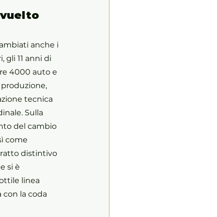
evuelto
ambiati anche i 
gli 11 anni di 
tre 4000 auto e 
i produzione, 
azione tecnica 
inale. Sulla 
nto del cambio 
sì come 
ratto distintivo 
e si è 
ttile linea 
a con la coda 