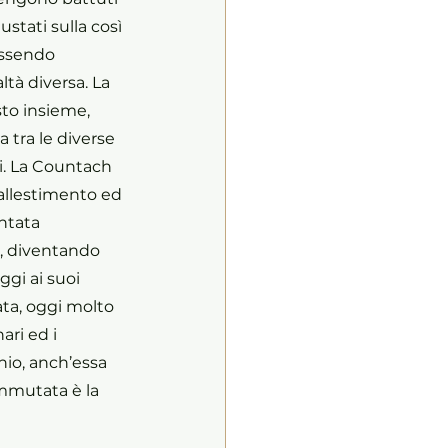
stati sulla così 
essendo 
ltà diversa. La 
to insieme, 
 tra le diverse 
. La Countach 
l’allestimento ed 
ntata 
, diventando 
gi ai suoi 
ta, oggi molto 
ri ed i 
onio, anch’essa 
mmutata è la 