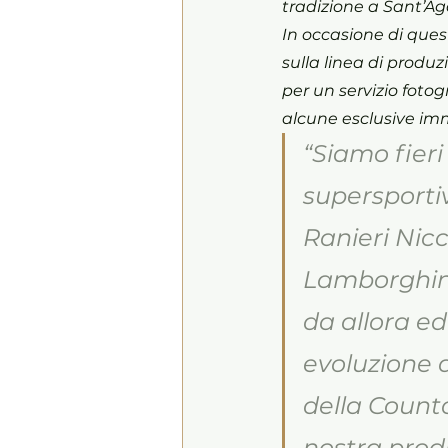
tradizione a Sant’Ag
In occasione di que
sulla linea di produ
per un servizio fotog
alcune esclusive imm
“Siamo fieri
supersporti
Ranieri Nicc
Lamborghini
da allora ed
evoluzione 
della Counta
nostra prod