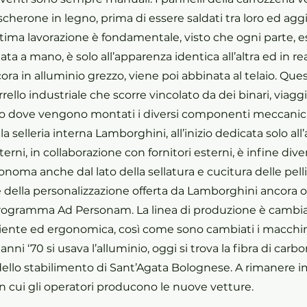
scherone in legno, prima di essere saldati tra loro ed aggiu
ultima lavorazione è fondamentale, visto che ogni parte, 
a a mano, è solo all’apparenza identica all’altra ed in rea
a in alluminio grezzo, viene poi abbinata al telaio. Ques
ello industriale che scorre vincolato da dei binari, viaggia
io dove vengono montati i diversi componenti meccanici
lla selleria interna Lamborghini, all’inizio dedicata solo al
erni, in collaborazione con fornitori esterni, è infine dive
ma anche dal lato della sellatura e cucitura delle pelli
ella personalizzazione offerta da Lamborghini ancora og
l programma Ad Personam. La linea di produzione è cambia
iciente ed ergonomica, così come sono cambiati i macchina
anni ‘70 si usava l’alluminio, oggi si trova la fibra di carb
 dello stabilimento di Sant’Agata Bolognese. A rimanere i
n cui gli operatori producono le nuove vetture.