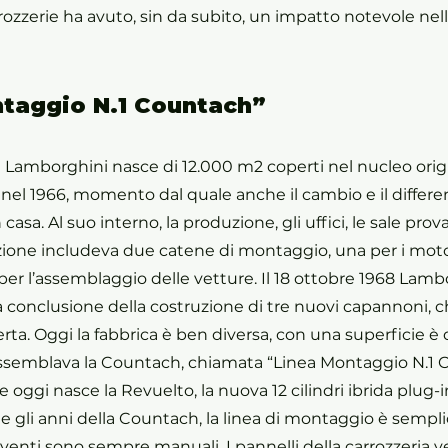
ozzerie ha avuto, sin da subito, un impatto notevole nell
ntaggio N.1 Countach”
 Lamborghini nasce di 12.000 m2 coperti nel nucleo origin
nel 1966, momento dal quale anche il cambio e il differen
 casa. Al suo interno, la produzione, gli uffici, le sale prova 
zione includeva due catene di montaggio, una per i motori
per l’assemblaggio delle vetture. Il 18 ottobre 1968 Lamb
 conclusione della costruzione di tre nuovi capannoni,
rta. Oggi la fabbrica è ben diversa, con una superficie è
assemblava la Countach, chiamata “Linea Montaggio N.1 C
 oggi nasce la Revuelto, la nuova 12 cilindri ibrida plug-i
 gli anni della Countach, la linea di montaggio è sempli
terventi sono sempre manuali. I pannelli della carrozzeria 