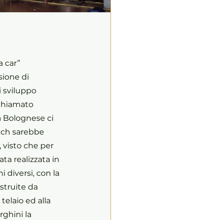
 car” 
ione di 
i sviluppo 
 chiamato 
a Bolognese ci 
ach sarebbe 
 visto che per 
ta realizzata in 
diversi, con la 
struite da 
telaio ed alla 
ghini la 