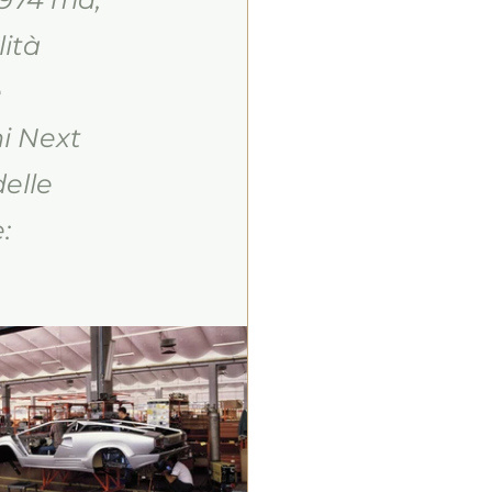
ità 
 
i Next 
elle 
: 