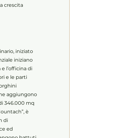
a crescita 
ario, iniziato 
ziale iniziano 
e l’officina di 
 e le parti 
orghini 
 che aggiungono 
 di 346.000 mq 
ountach”, è 
n di 
ce ed 
vengono battuti 