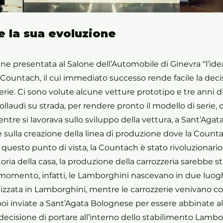
e la sua evoluzione
iene presentata al Salone dell’Automobile di Ginevra “l’idea
ountach, il cui immediato successo rende facile la decis
erie. Ci sono volute alcune vetture prototipo e tre anni d
collaudi su strada, per rendere pronto il modello di serie,
re si lavorava sullo sviluppo della vettura, a Sant’Agat
 sulla creazione della linea di produzione dove la Count
questo punto di vista, la Countach è stato rivoluzionario,
toria della casa, la produzione della carrozzeria sarebbe sta
momento, infatti, le Lamborghini nascevano in due luoghi 
izzata in Lamborghini, mentre le carrozzerie venivano co
 poi inviate a Sant’Agata Bolognese per essere abbinate al 
ecisione di portare all’interno dello stabilimento Lambor