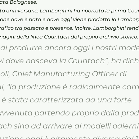
ata Bolognese. 
sto anniversario, Lamborghini ha riportato la prima Co
zione dove è nata e dove oggi viene prodotta la Lamborg
rafico tra passato e presente. Inoltre, Lamborghini rende
agini della linea Countach dal proprio archivio storico.
 di produrre ancora oggi i nostri model
vi dove nasceva la Countach”, 
ha dich
oli, Chief Manufacturing Officer di 
, 
“la produzione è radicalmente cam
 è stata caratterizzata da una forte 
avvenuta partendo proprio dalla prod
ch sino ad arrivare ai modelli odierni.
uzione oggi è altamente diversa dal 1