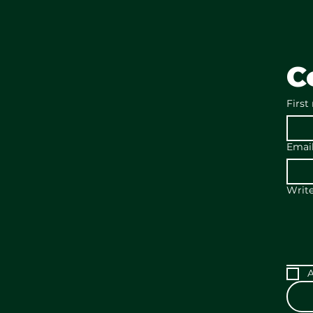
C
First
Emai
Writ
A