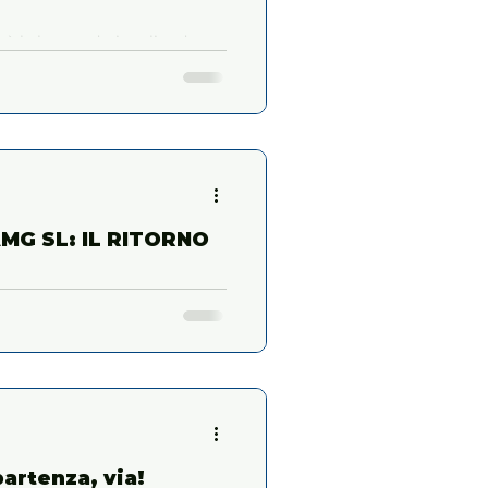
rrà la leggendaria salita da
Vernasca
G SL: IL RITORNO
a riedizione di un'icona e
assica capote in tessuto e il
partenza, via!