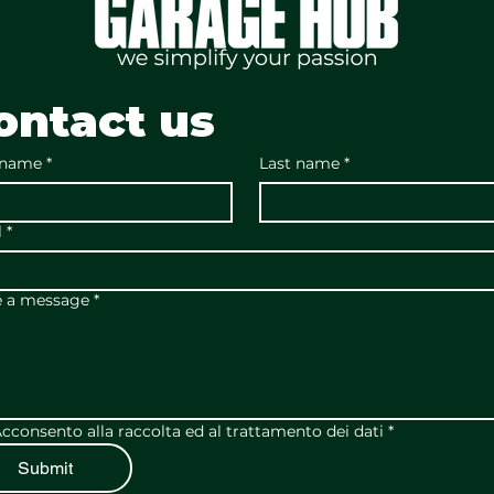
ontact us
 name
*
Last name
*
l
*
e a message
*
cconsento alla raccolta ed al trattamento dei dati
*
Submit