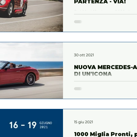
PARTENZA - VIA!
Dal 10 al 12 giugno 2022 si te
Castell’Arquato-Lugagnano-
30 ott 2021
NUOVA MERCEDES-AM
DI UN'ICONA
La nuova Mercedes-AMG SL è l
torna alle sue radici con la cl
carattere sportivo che d
15 giu 2021
1000 Miglia Pronti, 