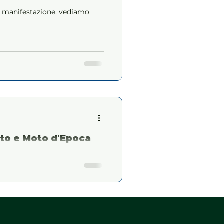
a manifestazione, vediamo
to e Moto d'Epoca
 e Moto d’Epoca 2020 la
 S. Sarà accompagnata da
tivi.