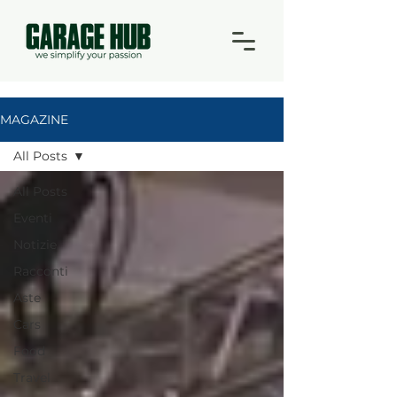
MAGAZINE
All Posts
All Posts
Eventi
Notizie
Racconti
Aste
Cars
Food
Travel