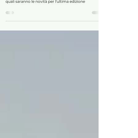
salone patavino
Dopo la notizia del trasferimento di Auto e Moto
D'Epoca a Bologna dal 2023, scopriamo assieme
quali saranno le novità per l'ultima edizione