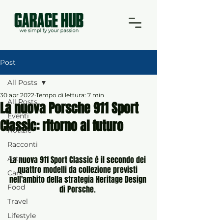
Post
All Posts
30 apr 2022
Tempo di lettura: 7 min
All Posts
La nuova Porsche 911 Sport
Eventi
Classic: ritorno al futuro
Notizie
Racconti
Aste
La nuova 911 Sport Classic è il secondo dei 
quattro modelli da collezione previsti 
Cars
nell'ambito della strategia Heritage Design 
Food
di Porsche. 
Travel
Lifestyle