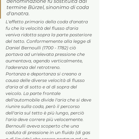
denominazione fu sostituita dal 
termine Bürzel, sinonimo di coda 
d'anatra.
L'effetto primario della coda d'anatra 
fu che la velocità del flusso d'aria 
veniva ridotta sopra la parte posteriore 
del tetto. Conformemente alla legge di 
Daniel Bernoulli (1700 - 1782) ciò 
portava ad un'elevata pressione che 
aumentava, agendo verticalmente, 
l'aderenza del retrotreno.
Portanza e deportanza si creano a 
causa delle diverse velocità di flusso 
d'aria al di sotto e al di sopra del 
veicolo. La parte frontale 
dell'automobile divide l'aria che si deve 
riunire sulla coda, però il percorso 
dell'aria sul tetto è più lungo, perciò 
l'aria deve correre più velocemente. 
Bernoulli aveva scoperto che una 
caduta di pressione in un fluido (di gas 
o di liquido) che scorre portava ad un 