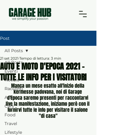
Post
All Posts
21 set 2021
Tempo di lettura: 3 min
All Posts
AUTO E MOTO D'EPOCA 2021 -
Eventi
TUTTE LE INFO PER I VISITATORI
Notizie
Manca un mese esatto all'inizio della 
Racconti
kermesse padovana, noi di Garage 
d'Epoca saremo presenti per raccontarvi 
Aste
live la manifestazione, iniziamo però con il 
Cars
fornirvi tutte le info per visitare il salone 
Food
"di casa"
Travel
Lifestyle