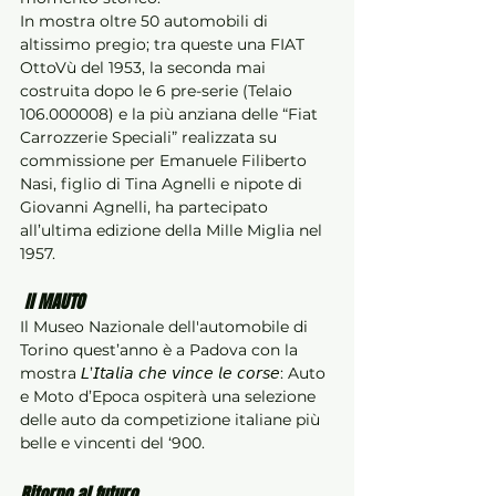
In mostra oltre 50 automobili di 
altissimo pregio; tra queste una FIAT 
OttoVù del 1953, la seconda mai 
costruita dopo le 6 pre-serie (Telaio 
106.000008) e la più anziana delle “Fiat 
Carrozzerie Speciali” realizzata su 
commissione per Emanuele Filiberto 
Nasi, figlio di Tina Agnelli e nipote di 
Giovanni Agnelli, ha partecipato 
all’ultima edizione della Mille Miglia nel 
1957.
Il MAUTO
Il Museo Nazionale dell'automobile di 
Torino quest’anno è a Padova con la 
mostra 𝘓’𝘐𝘵𝘢𝘭𝘪𝘢 𝘤𝘩𝘦 𝘷𝘪𝘯𝘤𝘦 𝘭𝘦 𝘤𝘰𝘳𝘴𝘦: Auto 
e Moto d’Epoca ospiterà una selezione 
delle auto da competizione italiane più 
belle e vincenti del ‘900. 
Ritorno al futuro