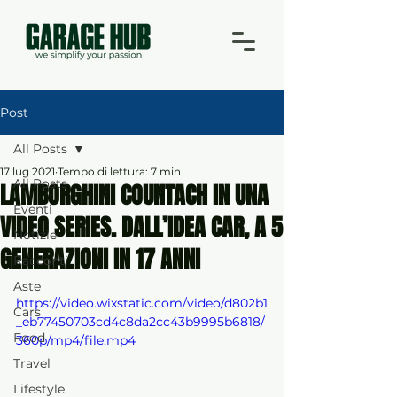
Post
All Posts
17 lug 2021
Tempo di lettura: 7 min
All Posts
LAMBORGHINI COUNTACH IN UNA
Eventi
VIDEO SERIES. DALL’IDEA CAR, A 5
Notizie
GENERAZIONI IN 17 ANNI
Racconti
Aste
https://video.wixstatic.com/video/d802b1
Cars
_eb77450703cd4c8da2cc43b9995b6818/
Food
360p/mp4/file.mp4
Travel
Lifestyle