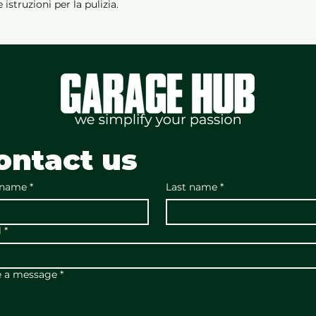
istruzioni per la pulizia.
ontact us
 name
*
Last name
*
l
*
e a message
*