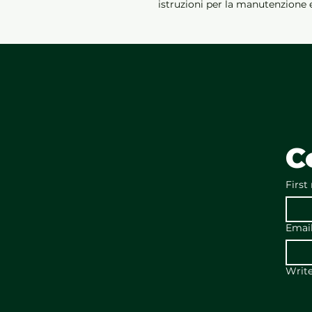
istruzioni per la manutenzione e 
C
First
Emai
Writ