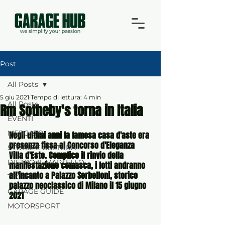
Post
All Posts
5 giu 2021
Tempo di lettura: 4 min
All Posts
Rm Sotheby's torna in Italia
EVENTI
MERCATO
Negli ultimi anni la famosa casa d'aste era 
presenza fissa al Concorso d'Eleganza 
STORIE E CULTURA
Villa d'Este. Complice il rinvio della 
DIETRO IL MARTELLO
manifestazione comasca, i lotti andranno 
all'incanto a Palazzo Serbelloni, storico 
TECNICA
palazzo neoclassico di Milano il 15 giugno 
GARAGE GUIDE
2021
MOTORSPORT