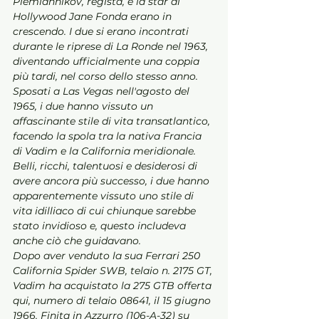
Plemiannikov, regista, e la star di 
Hollywood Jane Fonda erano in 
crescendo. I due si erano incontrati 
durante le riprese di La Ronde nel 1963, 
diventando ufficialmente una coppia 
più tardi, nel corso dello stesso anno. 
Sposati a Las Vegas nell'agosto del 
1965, i due hanno vissuto un 
affascinante stile di vita transatlantico, 
facendo la spola tra la nativa Francia 
di Vadim e la California meridionale. 
Belli, ricchi, talentuosi e desiderosi di 
avere ancora più successo, i due hanno 
apparentemente vissuto uno stile di 
vita idilliaco di cui chiunque sarebbe 
stato invidioso e, questo includeva 
anche ciò che guidavano.
Dopo aver venduto la sua Ferrari 250 
California Spider SWB, telaio n. 2175 GT, 
Vadim ha acquistato la 275 GTB offerta 
qui, numero di telaio 08641, il 15 giugno 
1966. Finita in Azzurro (106-A-32) su 