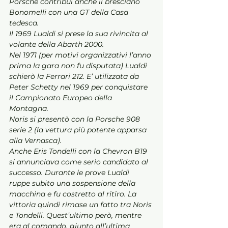
Porsche contribuì anche il bresciano 
Bonomelli con una GT della Casa 
tedesca. 
Il 1969 Lualdi si prese la sua rivincita al 
volante della Abarth 2000. 
Nel 1971 (per motivi organizzativi l’anno 
prima la gara non fu disputata) Lualdi 
schierò la Ferrari 212. E’ utilizzata da 
Peter Schetty nel 1969 per conquistare 
il Campionato Europeo della 
Montagna. 
Noris si presentò con la Porsche 908 
serie 2 (la vettura più potente apparsa 
alla Vernasca). 
Anche Eris Tondelli con la Chevron B19 
si annunciava come serio candidato al 
successo. Durante le prove Lualdi 
ruppe subito una sospensione della 
macchina e fu costretto al ritiro. La 
vittoria quindi rimase un fatto tra Noris 
e Tondelli. Quest’ultimo però, mentre 
era al comando, giunto all’ultima 