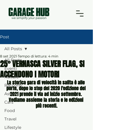
Post
All Posts
8 set 2021
Tempo di lettura: 4 min
All Posts
25° VERNASCA SILVER FLAG, SI
Eventi
ACCENDONO I MOTORI
Notizie
La storica gara di velocità in salita è alle 
Racconti
porte, dopo lo stop del 2020 l'edizione del 
2021 prende il via ad inizio settembre. 
Aste
Vediamo assieme la storia e le edizioni 
Cars
più recenti.
Food
Travel
Lifestyle