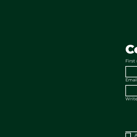
C
First
Emai
Writ
A