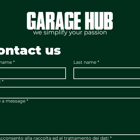
ontact us
 name
*
Last name
*
l
*
e a message
*
cconsento alla raccolta ed al trattamento dei dati
*