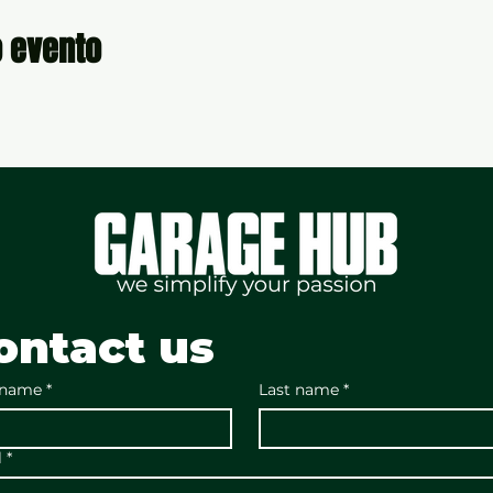
o evento
ontact us
 name
*
Last name
*
l
*