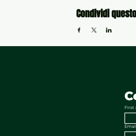
Condividi quest
C
First
Emai